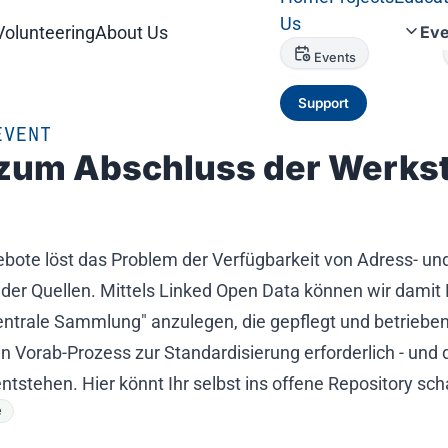
Us
Volunteering
About Us
Eve
Events
Support
EVENT
 Abschluss der Werkstatt
ebote löst das Problem der Verfügbarkeit von Adress- un
er Quellen. Mittels Linked Open Data können wir damit
trale Sammlung" anzulegen, die gepflegt und betrieben 
in Vorab-Prozess zur Standardisierung erforderlich - und 
stehen. Hier könnt Ihr selbst ins offene Repository sc
e