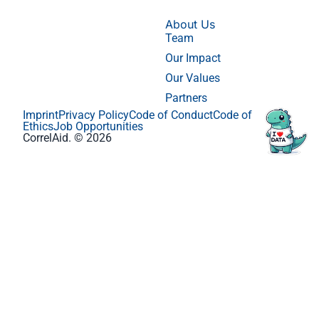
About Us
Team
Our Impact
Our Values
Partners
Imprint
Privacy Policy
Code of Conduct
Code of
Ethics
Job Opportunities
CorrelAid. © 2026