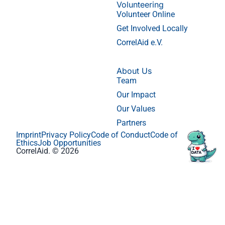
Volunteering
Volunteer Online
Get Involved Locally
CorrelAid e.V.
About Us
Team
Our Impact
Our Values
Partners
Imprint
Privacy Policy
Code of Conduct
Code of
Ethics
Job Opportunities
CorrelAid. © 2026