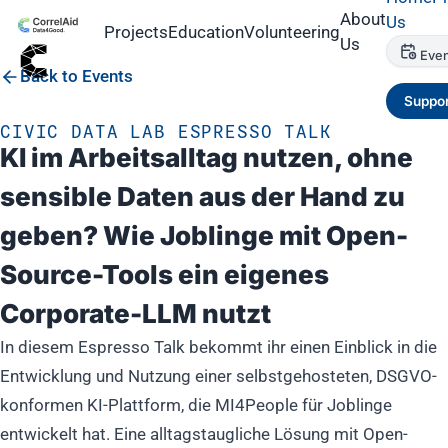
About
Us
Projects
Education
Volunteering
Us
Even
Back to Events
Suppor
CIVIC DATA LAB ESPRESSO TALK
KI im Arbeitsalltag nutzen, ohne
sensible Daten aus der Hand zu
geben? Wie Joblinge mit Open-
Source-Tools ein eigenes
Corporate-LLM nutzt
In diesem Espresso Talk bekommt ihr einen Einblick in die
Entwicklung und Nutzung einer selbstgehosteten, DSGVO-
konformen KI-Plattform, die MI4People für Joblinge
entwickelt hat. Eine alltagstaugliche Lösung mit Open-