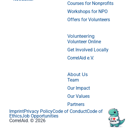
Courses for Nonprofits
Workshops for NPO
Offers for Volunteers
Volunteering
Volunteer Online
Get Involved Locally
CorrelAid e.V.
About Us
Team
Our Impact
Our Values
Partners
Imprint
Privacy Policy
Code of Conduct
Code of
Ethics
Job Opportunities
CorrelAid. © 2026