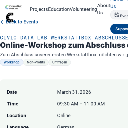
About
Us
Projects
Education
Volunteering
Us
Even
Back to Events
Suppor
CIVIC DATA LAB WERKSTATTBOX ABSCHLUSS
Online-Workshop zum Abschluss de
Zum Abschluss unserer ersten Werkstattbox möchten wir ge
Workshop
Non-Profits
Umfragen
Date
March 31, 2026
Time
09:30 AM – 11:00 AM
Location
Online
Language
German