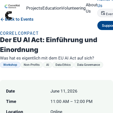
About
Us
Projects
Education
Volunteering
Us
Even
Back to Events
Suppor
CORRELCOMPACT
Der EU AI Act: Einführung und
Einordnung
Was hat es eigentlich mit dem EU AI Act auf sich?
Workshop
Non-Profits
AI
Data Ethics
Data Governance
Date
June 11, 2026
Time
11:00 AM – 12:00 PM
Location
Online