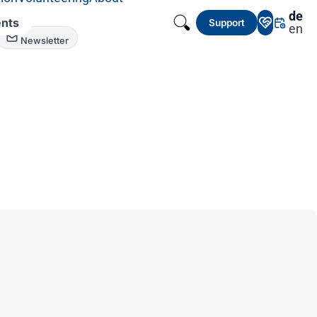
de
nts
Support
en
Newsletter