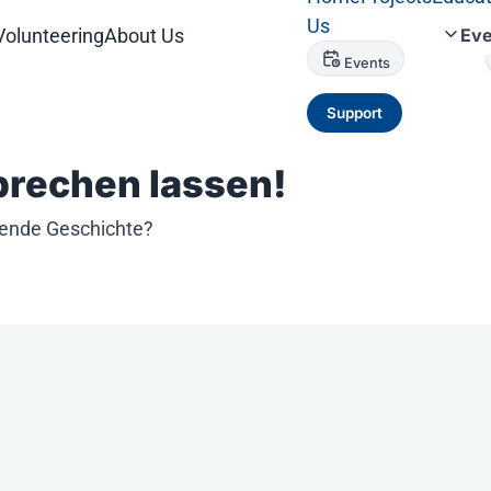
Us
Volunteering
About Us
Eve
Events
Support
sprechen lassen!
nende Geschichte?