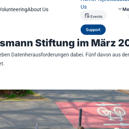
Us
Volunteering
About Us
Me
Events
Support
lsmann Stiftung im März 2
eben Datenherausforderungen dabei. Fünf davon aus der 
t.