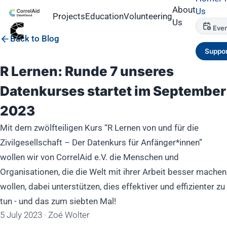
About
Us
Projects
Education
Volunteering
Us
Even
Back to Blog
Suppor
R Lernen: Runde 7 unseres
Datenkurses startet im September
2023
Mit dem zwölfteiligen Kurs “R Lernen von und für die
Zivilgesellschaft – Der Datenkurs für Anfänger*innen”
wollen wir von CorrelAid e.V. die Menschen und
Organisationen, die die Welt mit ihrer Arbeit besser machen
wollen, dabei unterstützen, dies effektiver und effizienter zu
tun - und das zum siebten Mal!
5 July 2023
·
Zoé Wolter