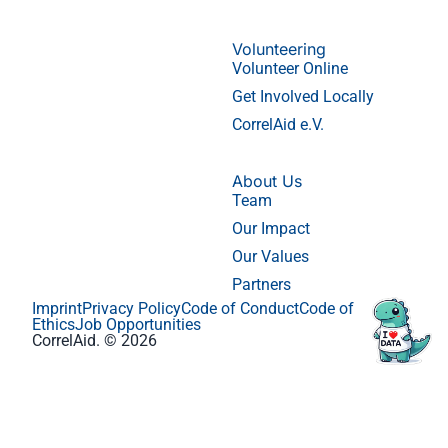
Volunteering
Volunteer Online
Get Involved Locally
CorrelAid e.V.
About Us
Team
Our Impact
Our Values
Partners
Imprint
Privacy Policy
Code of Conduct
Code of
Ethics
Job Opportunities
CorrelAid. © 2026