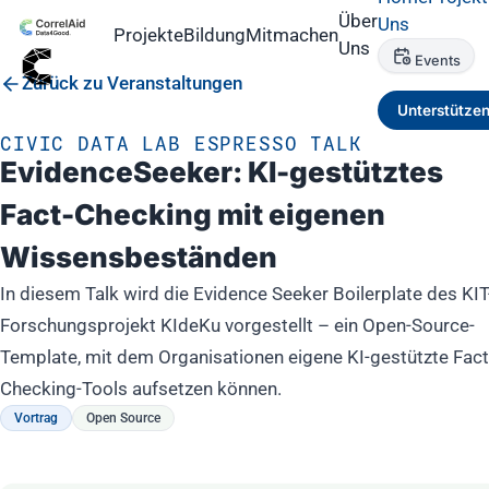
Über
Uns
Projekte
Bildung
Mitmachen
Uns
Events
Zurück zu Veranstaltungen
Unterstütze
CIVIC DATA LAB ESPRESSO TALK
EvidenceSeeker: KI-gestütztes
Fact-Checking mit eigenen
Wissensbeständen
In diesem Talk wird die Evidence Seeker Boilerplate des KIT
Forschungsprojekt KIdeKu vorgestellt – ein Open-Source-
Template, mit dem Organisationen eigene KI-gestützte Fact
Checking-Tools aufsetzen können.
Vortrag
Open Source