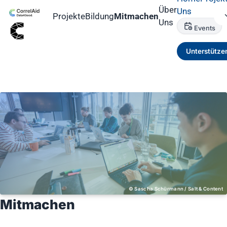
Über
Uns
Projekte
Bildung
Mitmachen
Uns
Events
Unterstütze
Sascha Schürmann / Salt & Content
Mitmachen