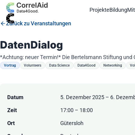
Projekte
Bildung
Mi
Zurück zu Veranstaltungen
DatenDialog
*Achtung: neuer Termin!* Die Bertelsmann Stiftung und C
Vortrag
Volunteers
Data Science
Data4Good
Networking
Vo
Datum
5. Dezember 2025 – 6. Dezem
Zeit
17:00 – 18:00
Ort
Gütersloh