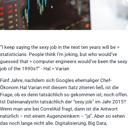
“I keep saying the sexy job in the next ten years will be >
statisticians. People think I’m joking, but who would’ve
guessed that > computer engineers would’ve been the sexy
job of the 1990s?” - Hal > Varian
Fünf Jahre, nachdem sich Googles ehemaliger Chef-
Ökonom Hal Varian mit diesem Satz zitieren ließ, ist die
Frage, ob es denn tatsächlich so gekommen ist, noch offen.
Ist DatenanalystIn tatsächlich der “sexy job” im Jahr 2015?
Wenn man uns bei CorrelAid fragt, dann ist die Antwort
natürlich – mit einem Augenzwinkern – “ja”. Aber so sehen
das noch lange nicht alle. Digitalisierung, Big Data,