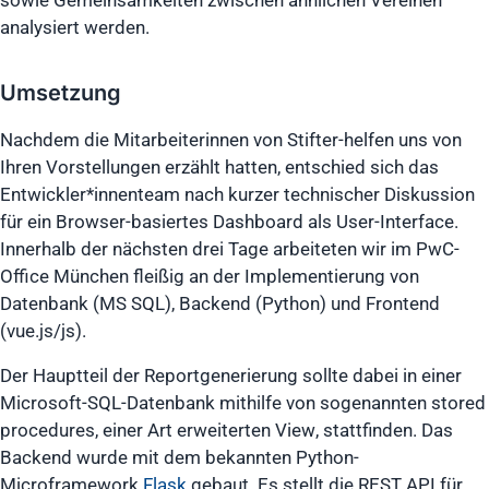
sowie Gemeinsamkeiten zwischen ähnlichen Vereinen
analysiert werden.
Umsetzung
Nachdem die Mitarbeiterinnen von Stifter-helfen uns von
Ihren Vorstellungen erzählt hatten, entschied sich das
Entwickler*innenteam nach kurzer technischer Diskussion
für ein Browser-basiertes Dashboard als User-Interface.
Innerhalb der nächsten drei Tage arbeiteten wir im PwC-
Office München fleißig an der Implementierung von
Datenbank (MS SQL), Backend (Python) und Frontend
(vue.js/js).
Der Hauptteil der Reportgenerierung sollte dabei in einer
Microsoft-SQL-Datenbank mithilfe von sogenannten
stored
procedures
, einer Art erweiterten
View
, stattfinden. Das
Backend wurde mit dem bekannten Python-
Microframework
Flask
gebaut. Es stellt die
REST API
für