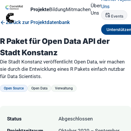
Über
Uns
Projekte
Bildung
Mitmachen
Uns
Events
Zurück zur Projektdatenbank
Unterstütze
R Paket für Open Data API der
Stadt Konstanz
Die Stadt Konstanz veröffentlicht Open Data, wir machen
sie durch die Entwicklung eines R Pakets einfach nutzbar
für Data Scientists.
Open Source
Open Data
Verwaltung
Status
Abgeschlossen
Projektzeitraum
Oktober 2020 – September